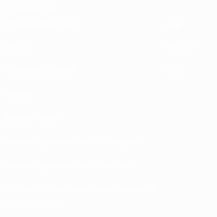
Устойчивость
ОТКРОЙ ДЛЯ СЕБЯ
ЕЩЕ
UEFA.tv
MyUEFA
Расписание матчей
UC3
Рейтинг
Билеты/Прием
Магазин турниров УЕФА для сборных
Магазин турниров УЕФА для клубов
UEFA Men's Club Competitions Memorabilia
СМЕНИТЬ ЯЗЫК