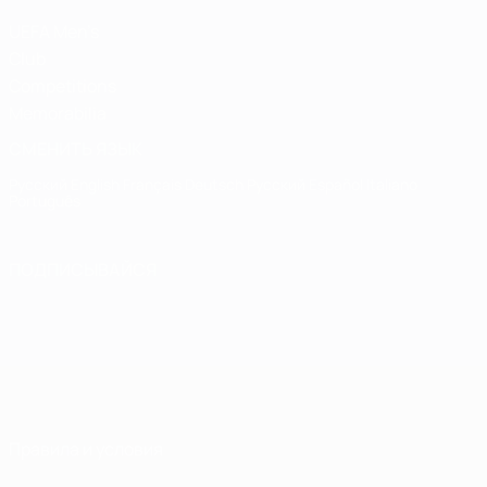
UEFA Men's
Club
Competitions
Memorabilia
СМЕНИТЬ ЯЗЫК
Русский
English
Français
Deutsch
Русский
Español
Italiano
Português
ПОДПИСЫВАЙСЯ
Правила и условия