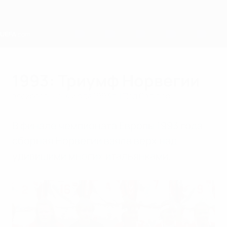
Skip
to
main
content
Home
1993: Триумф Норвегии
воскресенье, 4 июля 1993 г.
| Пол Саффер
В финале чемпионата Европы 1993 года
сборная Норвегии взяла верх над
удивишими многих итальянками.