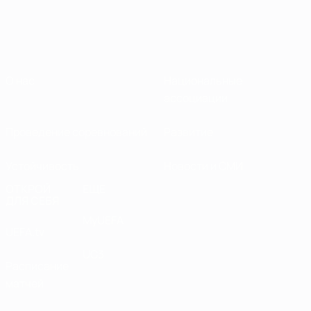
О нас
Национальные
ассоциации
Проведение соревнований
Развитие
Устойчивость
Новости и СМИ
ОТКРОЙ
ЕЩЕ
ДЛЯ СЕБЯ
MyUEFA
UEFA.tv
UC3
Расписание
матчей