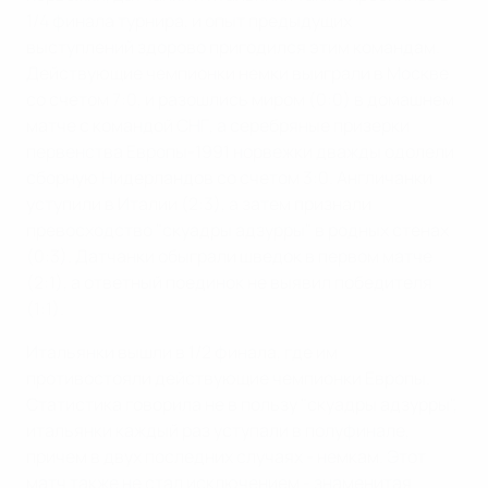
1/4 финала турнира, и опыт предыдущих
выступлений здорово пригодился этим командам.
Действующие чемпионки немки выиграли в Москве
со счетом 7:0, и разошлись миром (0:0) в домашнем
матче с командой СНГ, а серебряные призерки
первенства Европы-1991 норвежки дважды одолели
сборную Нидерландов со счетом 3:0. Англичанки
уступили в Италии (2:3), а затем признали
превосходство "скуадры адзурры" в родных стенах
(0:3). Датчанки обыграли шведок в первом матче
(2:1), а ответный поединок не выявил победителя
(1:1).
Итальянки вышли в 1/2 финала, где им
противостояли действующие чемпионки Европы.
Статистика говорила не в пользу "скуадры адзурры",
итальянки каждый раз уступали в полуфинале,
причем в двух последних случаях - немкам. Этот
матч также не стал исключением - знаменитая