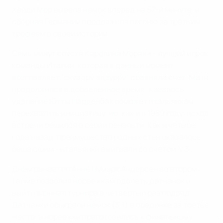
Хейди Мор вывела немок вперед на 57-й минуте, и
сборная Германии продолжила погоню за третьим
трофеем в своей истории.
Семь минут спустя Каролина Мораче - лучший игрок
команды Италии, которая в данный момент
возглавляет "скуадру адзурру", сравняла счет. Матч
продолжился в добавленное время. Казалось,
удаление Ютты Нарденбах поможет итальянкам
перехватить инициативу, но, как и в 1989 году, исход
встречи решился в серии пенальти. Как и четыре
года назад, преимущество родных стен оказалось
решающим - итальянки выиграли со счетом 4:3.
Днем ранее гол Анне Нумарк Андерсен во втором
тайме позволил норвежкам одолеть датчанок и
выйти в финал турнира в четвертый раз подряд.
Датчанки обыграли немок (3:1) в поединке за третье
место, а норвежки приготовились к финальному