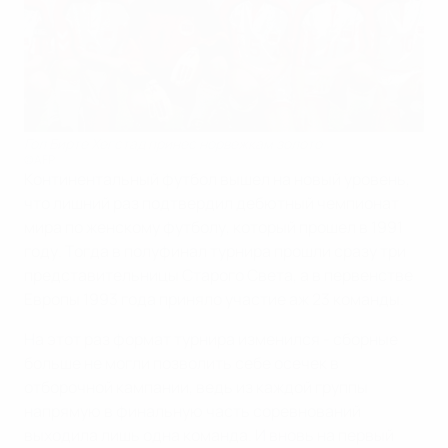
Гол Бирте Хегстад принес норвежкам золото
©AFP
Континентальный футбол вышел на новый уровень,
что лишний раз подтвердил дебютный чемпионат
мира по женскому футболу, который прошел в 1991
году. Тогда в полуфинал турнира прошли сразу три
представительницы Старого Света, а в первенстве
Европы 1993 года приняло участие аж 23 команды.
На этот раз формат турнира изменился - сборные
больше не могли позволить себе осечек в
отборочной кампании, ведь из каждой группы
напрямую в финальную часть соревнований
выходила лишь одна команда. И вновь на первый