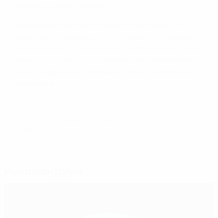
поединку с итальянками.
Скандинавки выиграли первенство Европы-1987,
однако затем дважды уступили в финале турнира.
Впрочем, на этот раз у них на пути больше не стояли
немки - Бирте Хегстад открыла счет уже на пятой
минуте и принесла норвежкам золото чемпионата
континента.
© 1998-2026 UEFA. All rights reserved.
Обновлено: среда, 19 июня 2013 г.
Рекомендуем