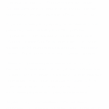
план вышли гранды - сборные Норвегии, Дании,
Англии, Швеции возглавили свои группы, причем
норвежки и шведки одержали победы со счетом 10:0.
В группе 5 команда Нидерландов не сумела одолеть
румынок дома и на выезде, но без проблем
справились с гречанками. Итальянки обогнали
сборную Чехии в борьбе за первое место в группе 7,
а команда СНГ выиграла конкуренцию у Венгрии и
также добыла пропуск в четвертьфинал турнира.
Немки, которые выиграли чемпионат в 1991 году,
вышли в 1/4 финала из группы, где они соперничали
с командой Югославии. Балканки уступили немкам в
первом матче, который проходил в Софии (0:3), а
ответная игра не состоялась из-за того, что в
Югославии разразилась гражданская война.
За два года до описываемых событий немки,
норвежки, датчанки и итальянки также пробились в