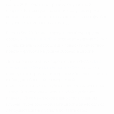
года, с 2016 года в ней принимают участие 24
сборных. В этом турнире многие ведущие игроки
континента наглядно показывают, как важен футбол
на уровне национальных команд.
В сентябре 2018 года стартует новый турнир для
сборных.
Лига наций УЕФА
отражает желание УЕФА и
55 национальных ассоциаций повысить качество и
престиж футбола на уровне сборных в Европе.
Два основных клубных соревнования УЕФА -
Лига
чемпионов УЕФА
и
Лига Европы УЕФА
- не только
пользуются огромным интересом у болельщиков, но
и обладают большой коммерческой
привлекательностью. Кубок европейских чемпионов
- трофей, о котором мечтает любой футболист
планеты. Лига чемпионов давно стала главным
клубным турниром мира. Лига Европы за несколько
лет существования успела доказать свою