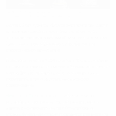
Трофеи клубных турниров: Лиги чемпионов УЕФА,
Суперкубка УЕФА и Лиги Европы УЕФА
©UEFA
Более 60 лет турниры УЕФА радуют зрителей, дарят
запоминающиеся матчи и голы, знакомят нас с
талантливейшими игроками обоих полов и не устают
доказывать, почему именно футбол является
спортом номер один в мире.
В общей сложности УЕФА проводит 16 соревнований:
от элитных, таких как чемпионат Европы или главные
еврокубки, до турниров с участием молодежи и
любителей, а также футзальных и женских
соревнований.
Чемпионат Европы по футболу
входит в число
крупнейших спортивных соревнований планеты
наряду с чемпионатом мира и Олимпийскими
играми. Финальная стадия проводится раз в четыре