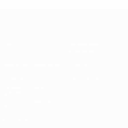
О нас
Национальные
ассоциации
Проведение соревнований
Развитие
Устойчивость
Новости и СМИ
ОТКРОЙ
ЕЩЕ
ДЛЯ СЕБЯ
MyUEFA
UEFA.tv
UC3
Расписание
матчей