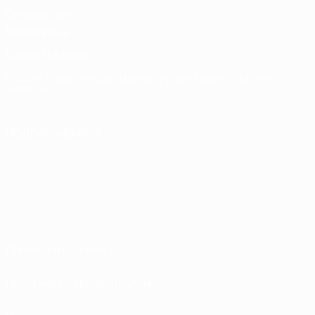
Competitions
Memorabilia
СМЕНИТЬ ЯЗЫК
Русский
English
Français
Deutsch
Русский
Español
Italiano
Português
ПОДПИСЫВАЙСЯ
Правила и условия
Политика конфиденциальности