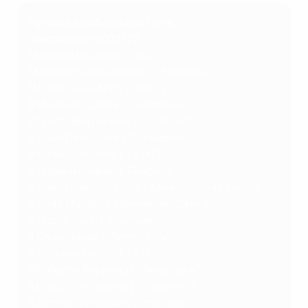
Лучшие бомбардиры Лиги
чемпионов-2021/22
15
Карим Бензема ("Реал")
13
Роберт Левандовски ("Бавария")
11
Себастьен Алле ("Аякс")
8
Мохамед Салах ("Ливерпуль")
7
Кристофер Нкунку ("Лейпциг")
6
Арно Данджума ("Вильяреал")
6
Килиан Мбаппе ("ПСЖ")
6
Дарвин Нуньес ("Бенфика")
6
Криштиану Роналду ("Манчестер Юнайтед")
6
Рияд Махрез ("Манчестер Сити")
6
Лерой Сане ("Бавария")
5
Садьо Мане ("Ливерпуль")
5
Лионель Месси ("ПСЖ")
5
Роберто Фирмино ("Ливерпуль")
4
Педру Гонсалвеш ("Спортинг")
4
Антуан Гризманн ("Атлетико")