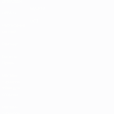
ДЛЯ СЕБЯ
MyUEFA
UEFA.tv
UC3
Расписание
матчей
Рейтинг
Билеты/
Прием
Магазин
турниров
УЕФА для
сборных
Магазин
турниров