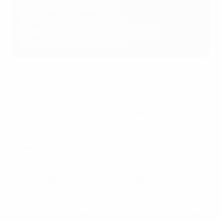
4
Луис Диас ("Ливерпуль")
4
Томас Мюллер ("Бавария")
4
Габриэл Жезус ("Манчестер Сити")
4
Винисиус Жуниор ("Реал")
Алле стал лишь вторым после Криштиану Роналду
(2017/18), кому удалось отличиться во всех шести
матчах группового этапа
. Ранее нападающий
"Аякса" стал первым со времен Марко ван Бастена,
кто оформил покер в своем дебютном матче в Лиге
чемпионов,
забив в первом туре четыре гола в
ворота "Спортинга" (5:1)
.
Сейчас первым в списке бомбардиров идет
Бензема. Француз оформил дубль в первом
полуфинальном матче с "Ман Сити" и на один гол
обошел Роберта Левандовски, а в ответной встрече