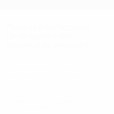
Skip
to
main
content
Лучшие бомбардиры
Лиги чемпионов:
Бензема на вершине
среда, 4 мая 2022 г.
Кто забил больше всех в этой Лиге
чемпионов? Кто лучший по числу
ассистов?
Голы Карима Бензема в этой Лиге чемпионов
Карим Бензема стал лучшим бомбардиром Лиги
чемпионов УЕФА-2021/22.