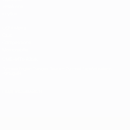
УЕФА для
клубов
UEFA Men's
Club
Competitions
Memorabilia
СМЕНИТЬ ЯЗЫК
Русский
English
Français
Deutsch
Русский
Español
Italiano
Português
ПОДПИСЫВАЙСЯ