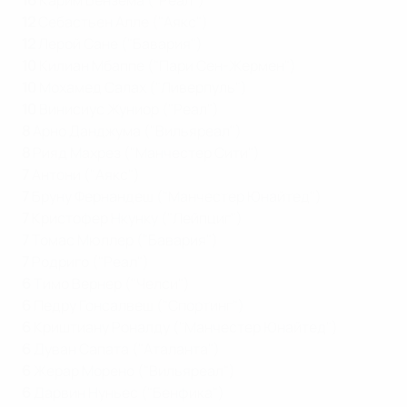
16
Карим Бензема ("Реал")
12
Себастьен Алле ("Аякс")
12
Лерой Сане ("Бавария")
10
Килиан Мбаппе ("Пари Сен-Жермен")
10
Мохамед Салах ("Ливерпуль")
10
Винисиус Жуниор ("Реал")
8
Арно Данджума ("Вильяреал")
8
Рияд Махрез ("Манчестер Сити")
7
Антони ("Аякс")
7
Бруну Фернандеш ("Манчестер Юнайтед")
7
Кристофер Нкунку ("Лейпциг")
7
Томас Мюллер ("Бавария")
7
Родриго ("Реал")
6
Тимо Вернер ("Челси")
6
Педру Гонсалвеш ("Спортинг")
6
Криштиану Роналду ("Манчестер Юнайтед")
6
Дуван Сапата ("Аталанта")
6
Жерар Морено ("Вильяреал")
6
Дарвин Нуньес ("Бенфика")