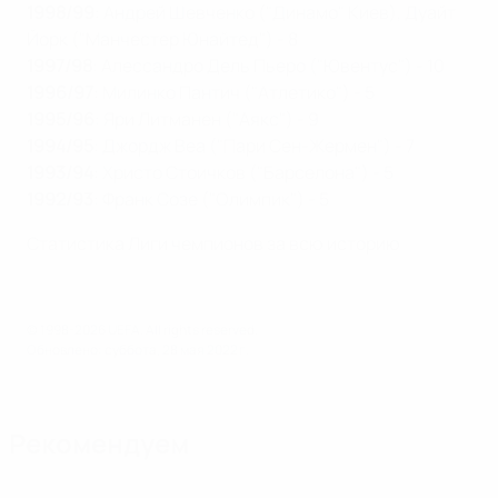
1998/99
: Андрей Шевченко ("Динамо" Киев), Дуайт
Йорк ("Манчестер Юнайтед") - 8
1997/98
: Алессандро Дель Пьеро ("Ювентус") - 10
1996/97
: Милинко Пантич ("Атлетико") - 5
1995/96
: Яри Литманен ("Аякс") - 9
1994/95
: Джордж Веа ("Пари Сен-Жермен") - 7
1993/94
: Христо Стоичков ("Барселона") - 5
1992/93
: Франк Созе ("Олимпик") - 5
Статистика Лиги чемпионов за всю историю
© 1998-2026 UEFA. All rights reserved.
Обновлено: суббота, 28 мая 2022 г.
Рекомендуем