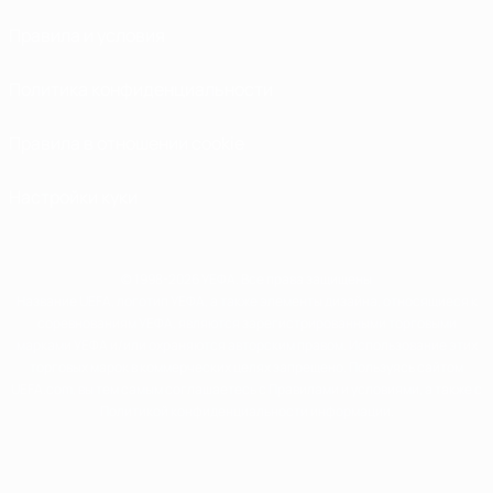
Правила и условия
Политика конфиденциальности
Правила в отношении cookie
Настройки куки
© 1998-2026 УЕФА. Все права защищены
Название UEFA, логотип УЕФА, а также элементы дизайна, относящиеся к
соревнованиям УЕФА, являются зарегистрированными торговыми
марками УЕФА и/или охраняются авторским правом. Использование этих
торговых марок в коммерческих целях запрещено. Пользуясь сайтом
UEFA.com, вы тем самым соглашаетесь с Правилами и условиями, а также с
Политикой конфиденциальности информации.