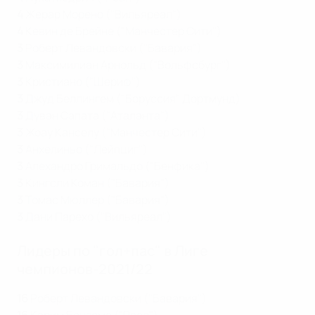
4
Жерар Морено ("Вильяреал")
4
Кевин де Брейне ("Манчестер Сити")
3
Роберт Левандовски ("Бавария")
3
Максимилиан Арнольд ("Вольфсбург")
3
Кристиано ("Шериф")
3
Джуд Беллингем ("Боруссия" Дортмунд)
3
Дуван Сапата ("Аталанта")
3
Жоау Канселу ("Манчестер Сити")
3
Анхелиньо ("Лейпциг")
3
Алехандро Гримальдо ("Бенфика")
3
Кингсли Коман ("Бавария")
3
Томас Мюллер ("Бавария")
3
Дани Парехо ("Вильяреал")
Лидеры по "гол+пас" в Лиге
чемпионов-2021/22
16
Роберт Левандовски ("Бавария")