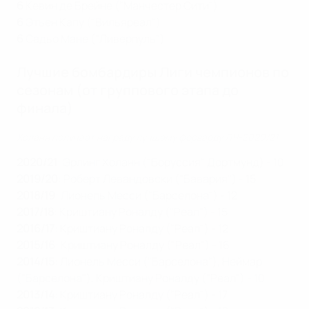
6
Кевин де Брейне ("Манчестер Сити")
6
Этьен Капу ("Вильяреал")
6
Садьо Мане ("Ливерпуль")
Лучшие бомбардиры Лиги чемпионов по
сезонам (от группового этапа до
финала)
Холанн получает награду лучшему форварду ЛЧ-2020/21
2020/21
: Эрлинг Холанн ("Боруссия" Дортмунд) - 10
2019/20
: Роберт Левандовски ("Бавария") - 15
2018/19
: Лионель Месси ("Барселона") - 12
2017/18
: Криштиану Роналду ("Реал") - 15
2016/17
: Криштиану Роналду ("Реал") - 12
2015/16
: Криштиану Роналду ("Реал") - 16
2014/15
: Лионель Месси ("Барселона"), Неймар
("Барселона"), Криштиану Роналду ("Реал") - 10
2013/1
4
: Криштиану Роналду ("Реал") - 17