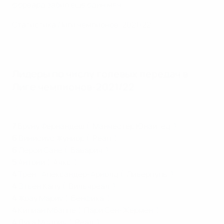
форвард забил еще один мяч.
Статистика Лиги чемпионов-2021/22
Лидеры по числу голевых передач в
Лиге чемпионов-2021/22
Все голы "МЮ" на групповом этапе
7
Бруну Фернандеш ("Манчестер Юнайтед")
6
Винисиус Жуниор ("Реал")
6
Лерой Сане ("Бавария")
5
Антони ("Аякс")
4
Трент Александер-Арнолд ("Ливерпуль")
4
Этьен Капу ("Вильяреал")
4
Жоау Мариу ("Бенфика")
4
Килиан Мбаппе ("Пари Сен-Жермен")
4
Лука Модрич ("Реал")