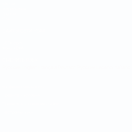
Матчи
Жеребьевки
Группы
Стат.
САЙТЫ СЕТИ УЕФА
UEFA.com
Фонд УЕФА
СМЕНИТЬ ЯЗЫК
Русский
English
Français
Deutsch
Русский
Español
Italiano
Конфиденциальность
Правила и условия
Правила в отношении cookie
Настройки куки