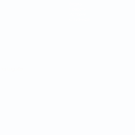
Видео
Новости
История
О турнире
Português