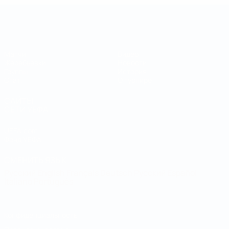
Кубок регионов
Матчи
Видео
Жеребьевки
Новости
Группы
История
Стат.
О турнире
САЙТЫ
СЕТИ УЕФА
UEFA.com
Фонд УЕФА
СМЕНИТЬ ЯЗЫК
Русский
English
Français
Deutsch
Русский
Español
Italiano
Português
Конфиденциальность