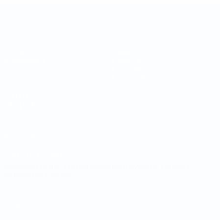
Кубок регионов
Матчи
Видео
Жеребьевки
Новости
Группы
История
Стат.
О турнире
САЙТЫ
СЕТИ УЕФА
UEFA.com
Фонд УЕФА
СМЕНИТЬ ЯЗЫК
Русский
English
Français
Deutsch
Русский
Español
Italiano
Português
Конфиденциальность