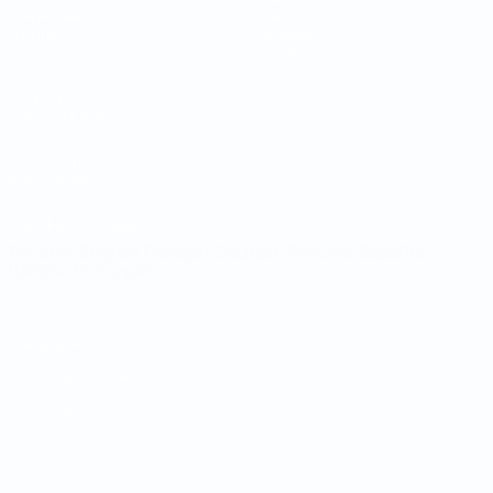
Жеребьевки
Новости
Группы
История
Стат.
О турнире
САЙТЫ
СЕТИ УЕФА
UEFA.com
Фонд УЕФА
СМЕНИТЬ ЯЗЫК
Русский
English
Français
Deutsch
Русский
Español
Italiano
Português
Конфиденциальность
Правила и условия
Правила в отношении cookie
Настройки куки