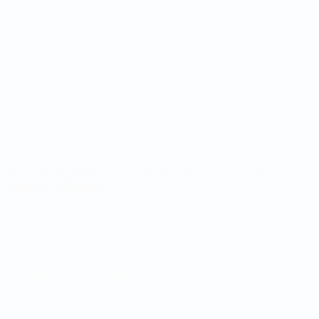
Матчи
Видео
Жеребьевки
Новости
Группы
История
Стат.
О турнире
САЙТЫ
СЕТИ УЕФА
UEFA.com
Фонд УЕФА
СМЕНИТЬ ЯЗЫК
Русский
English
Français
Deutsch
Русский
Español
Italiano
Português
Конфиденциальность
Правила и условия
Правила в отношении cookie
Настройки куки