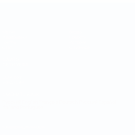
Кубок регионов
Матчи
Видео
Жеребьевки
Новости
Группы
История
Стат.
О турнире
САЙТЫ
СЕТИ УЕФА
UEFA.com
Фонд УЕФА
СМЕНИТЬ ЯЗЫК
Русский
English
Français
Deutsch
Русский
Español
Italiano
Português
Конфиденциальность