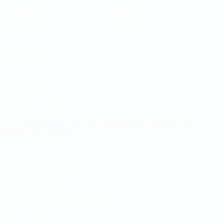
Матчи
Видео
Жеребьевки
Новости
Группы
История
Стат.
О турнире
САЙТЫ
СЕТИ УЕФА
UEFA.com
Фонд УЕФА
СМЕНИТЬ ЯЗЫК
Русский
English
Français
Deutsch
Русский
Español
Italiano
Português
Конфиденциальность
Правила и условия
Правила в отношении cookie
Настройки куки