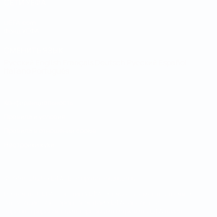
СЕТИ УЕФА
UEFA.com
Фонд УЕФА
СМЕНИТЬ ЯЗЫК
Русский
English
Français
Deutsch
Русский
Español
Italiano
Português
Конфиденциальность
Правила и условия
Правила в отношении cookie
Настройки куки
© 1998-2026 УЕФА. Все права защищены
Название UEFA, логотип УЕФА, а также элементы дизайна,
относящиеся к соревнованиям УЕФА, являются
зарегистрированными торговыми марками УЕФА и/или