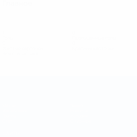
Главное
1
0
Голы
Пропущенные голы
0
0
Желтые карточки
Красные карточки
Вся статистика
Состав
Anufriiev
Choroškin
Golubovskij
Gudavičius
Honcharenk
Полузащитник
Защитник
Нападающий
Полузащитник
Нападающий
Кубок регионов
Матчи
Видео
Жеребьевки
Новости
Группы
История
Стат.
О турнире
САЙТЫ