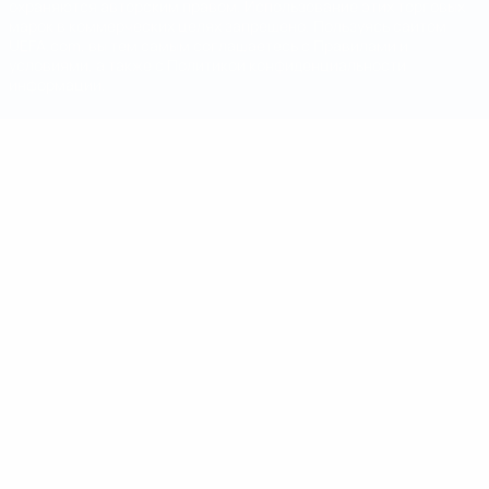
охраняются авторским правом. Использование этих торговых
марок в коммерческих целях запрещено. Пользуясь сайтом
UEFA.com, вы тем самым соглашаетесь с Правилами и
условиями, а также с Политикой конфиденциальности
информации.