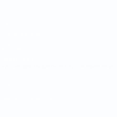
Матчи
Жеребьевки
Группы
Стат.
САЙТЫ СЕТИ УЕФА
UEFA.com
Фонд УЕФА
СМЕНИТЬ ЯЗЫК
Русский
English
Français
Deutsch
Русский
Español
Italiano
Конфиденциальность
Правила и условия
Правила в отношении cookie
Настройки куки