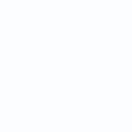
Видео
Новости
История
О турнире
Português