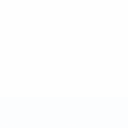
Кубок регионов
Матчи
Видео