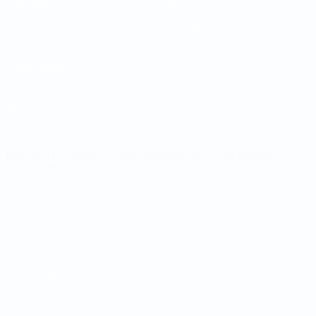
Жеребьевки
Новости
Группы
История
Стат.
О турнире
САЙТЫ
СЕТИ УЕФА
UEFA.com
Фонд УЕФА
СМЕНИТЬ ЯЗЫК
Русский
English
Français
Deutsch
Русский
Español
Italiano
Português
Конфиденциальность
Правила и условия
Правила в отношении cookie
Настройки куки