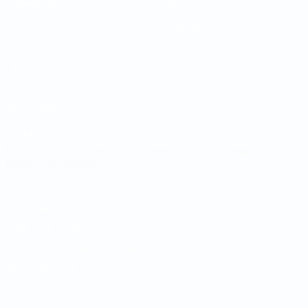
Жеребьевки
Новости
Группы
История
Стат.
О турнире
САЙТЫ
СЕТИ УЕФА
UEFA.com
Фонд УЕФА
СМЕНИТЬ ЯЗЫК
Русский
English
Français
Deutsch
Русский
Español
Italiano
Português
Конфиденциальность
Правила и условия
Правила в отношении cookie
Настройки куки