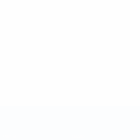
Кубок регионов
Матчи
Видео