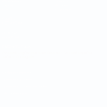
Жеребьевки
Новости
Группы
История
Стат.
О турнире
САЙТЫ
СЕТИ УЕФА
UEFA.com
Фонд УЕФА
СМЕНИТЬ ЯЗЫК
Русский
English
Français
Deutsch
Русский
Español
Italiano
Português
Конфиденциальность
Правила и условия
Правила в отношении cookie
Настройки куки