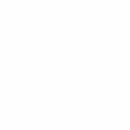
Кубок регионов
Матчи
Видео