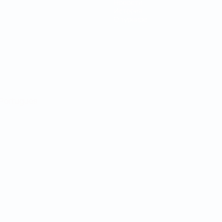
Новости
История
О турнире
Português