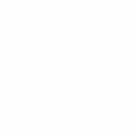
Жеребьевки
Группы
Стат.
САЙТЫ СЕТИ УЕФА
UEFA.com
Фонд УЕФА
СМЕНИТЬ ЯЗЫК
Русский
English
Français
Deutsch
Русский
Español
Italiano
Конфиденциальность
Правила и условия
Правила в отношении cookie
Настройки куки
© 1998-2026 УЕФА. Все права защищены