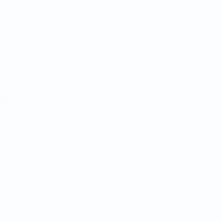
Новости
История
О турнире
Português