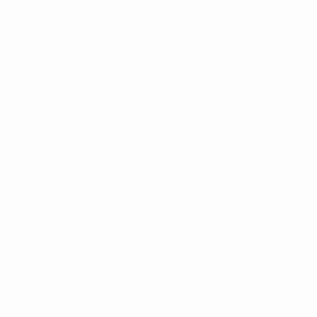
Жеребьевки
Группы
Стат.
САЙТЫ СЕТИ УЕФА
UEFA.com
Фонд УЕФА
СМЕНИТЬ ЯЗЫК
Русский
English
Français
Deutsch
Русский
Español
Italiano
Конфиденциальность
Правила и условия
Правила в отношении cookie
Настройки куки
© 1998-2026 УЕФА. Все права защищены