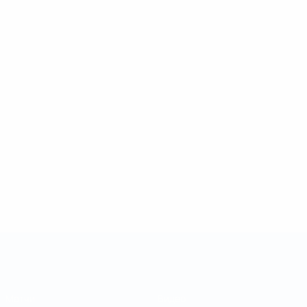
Кубок регионов
Матчи
Видео