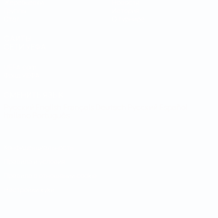
Жеребьевки
Новости
Группы
История
Стат.
О турнире
САЙТЫ
СЕТИ УЕФА
UEFA.com
Фонд УЕФА
СМЕНИТЬ ЯЗЫК
Русский
English
Français
Deutsch
Русский
Español
Italiano
Português
Конфиденциальность
Правила и условия
Правила в отношении cookie
Настройки куки