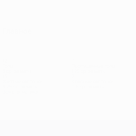
Главное
12
7
Голы
Пропущенные голы
3 ср. за матч
1,75 ср. за матч
13
2
Желтые карточки
Красные карточки
3,25 ср. за матч
0,5 ср. за матч
Вся статистика
Состав
Аджесса
Айетович
Алекси
Альбанезе
Андрей
Бака
Нападающий
Защитник
Полузащитник
Нападающий
Напа
Яго
Защитник
Лига чемпионов УЕФА