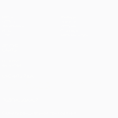
Матчи
Команды
UEFA.tv
Новости
Жеребьевки
История
Игры
О турнире
Стат.
Магазин (клубы)
ДРУГИЕ
САЙТЫ
UEFA.com
Фонд УЕФА
СМЕНИТЬ ЯЗЫК
Русский
English
Français
Deutsch
Русский
Español
Italiano
Português
العربية
ПОДПИСЫВАЙСЯ
Скачать официальное приложение