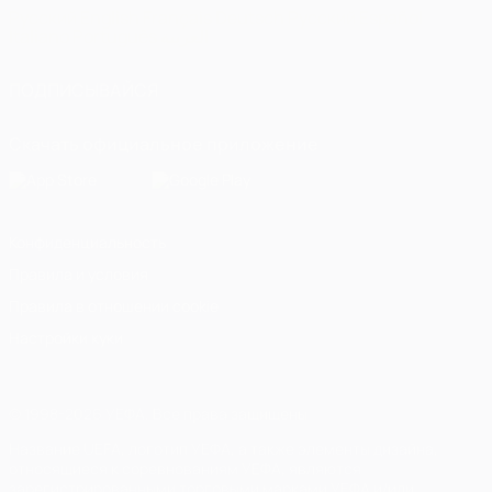
Русский
English
Français
Deutsch
Русский
Español
Italiano
Português
العربية
ПОДПИСЫВАЙСЯ
Скачать официальное приложение
Конфиденциальность
Правила и условия
Правила в отношении cookie
Настройки куки
© 1998-2026 УЕФА. Все права защищены
Название UEFA, логотип УЕФА, а также элементы дизайна,
относящиеся к соревнованиям УЕФА, являются
зарегистрированными торговыми марками УЕФА и/или