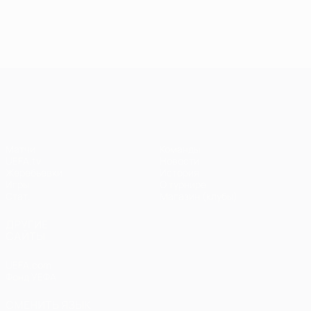
Лига чемпионов УЕФА
Матчи
Команды
UEFA.tv
Новости
Жеребьевки
История
Игры
О турнире
Стат.
Магазин (клубы)
ДРУГИЕ
САЙТЫ
UEFA.com
Фонд УЕФА
СМЕНИТЬ ЯЗЫК