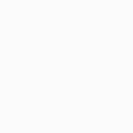
Лига чемпионов УЕФА
Матчи
Команды
UEFA.tv
Новости
Жеребьевки
История
Игры
О турнире
Стат.
Магазин (клубы)
ДРУГИЕ
САЙТЫ
UEFA.com
Фонд УЕФА
СМЕНИТЬ ЯЗЫК
Русский
English
Français
Deutsch
Русский
Español
Italiano
Português
العربية
ПОДПИСЫВАЙСЯ