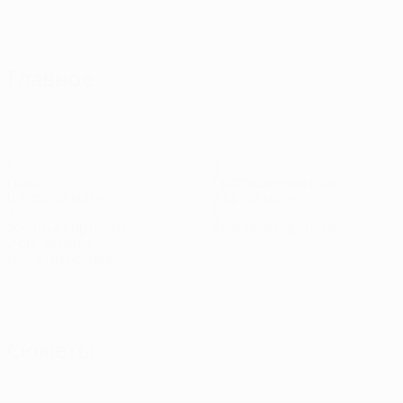
Все матчи
Главное
1
4
Голы
Пропущенные голы
0,5 ср. за матч
2 ср. за матч
4
0
Желтые карточки
Красные карточки
2 ср. за матч
Вся статистика
Состав
Бартон
Боденем
Броббел
Вуллэм
Годсмарк-
Годуи
Нападающий
Защитник
Полузащитник
Защитник
Защитн
Форд
Защитник
Сюжеты