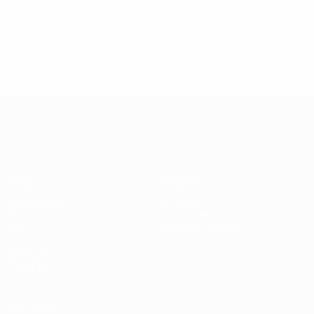
13.05.2019
17.04.2019
03
09.06.2020
Звезды
Легенды
Л
Центурионы
Лиги
Лиги
Л
Лиги
чемпионов:
чемпионов:
ч
чемпионов:
Андрей
Пол Скоулз
Р
Тьерри
Шевченко
Анри
Лига чемпионов УЕФА
Матчи
Команды
UEFA.tv
Новости
Жеребьевки
История
Игры
О турнире
Стат.
Магазин (клубы)
ДРУГИЕ
САЙТЫ
UEFA.com
Фонд УЕФА