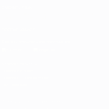
СМЕНИТЬ ЯЗЫК
Русский
English
Français
Deutsch
Русский
Español
Italiano
Português
العربية
ПОДПИСЫВАЙСЯ
Скачать официальное приложение
Конфиденциальность
Правила и условия
Правила в отношении cookie
Настройки куки
© 1998-2026 УЕФА. Все права защищены