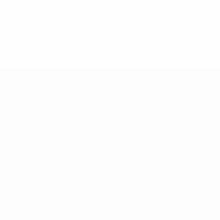
.04.2019
27.03.2019
30.01.2019
27.02.2019
егенды
Легенды
Легенды
Почему
иги
Лиги
Лиги
Кака был
емпионов:
чемпионов:
чемпионов:
легендой
ауль
Дидье
Филиппо
Лиги
Дрогба
Индзаги
чемпионов?
Команды
Новости
История
О турнире
Магазин (клубы)