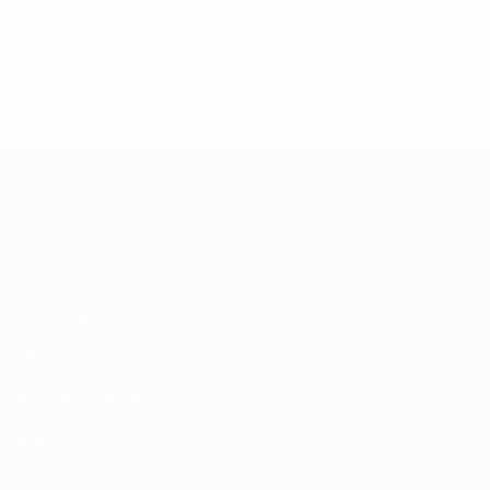
13.05.2019
17.04.2019
03
09.06.2020
Звезды
Легенды
Л
Центурионы
Лиги
Лиги
Л
Лиги
чемпионов:
чемпионов:
ч
чемпионов:
Андрей
Пол Скоулз
Р
Тьерри
Шевченко
Анри
Лига чемпионов УЕФА
Матчи
UEFA.tv
Жеребьевки
Игры
Стат.
ДРУГИЕ САЙТЫ
UEFA.com
Фонд УЕФА