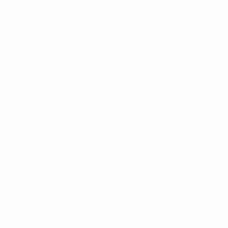
Português
العربية
сящиеся к соревнованиям УЕФА, являются зарегистрированными т
щено. Пользуясь сайтом UEFA.com, вы тем самым соглашаетесь с 