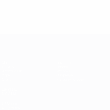
13.05.2019
17.04.2019
03
09.06.2020
Звезды
Легенды
Л
Центурионы
Лиги
Лиги
Л
Лиги
чемпионов:
чемпионов:
ч
чемпионов:
Андрей
Пол Скоулз
Р
Тьерри
Шевченко
Анри
Лига чемпионов УЕФА
Матчи
Команды
UEFA.tv
Новости
Жеребьевки
История
Игры
О турнире
Стат.
Магазин (клубы)
ДРУГИЕ
САЙТЫ
UEFA.com
Фонд УЕФА