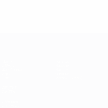
13.05.2019
17.04.2019
03
09.06.2020
Звезды
Легенды
Л
Центурионы
Лиги
Лиги
Л
Лиги
чемпионов:
чемпионов:
ч
чемпионов:
Андрей
Пол Скоулз
Р
Тьерри
Шевченко
Анри
Лига чемпионов УЕФА
Матчи
Команды
UEFA.tv
Новости
Жеребьевки
История
Игры
О турнире
Стат.
Магазин (клубы)
ДРУГИЕ
САЙТЫ
UEFA.com
Фонд УЕФА