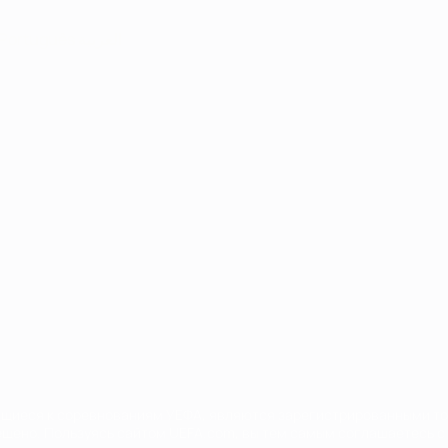
Português
العربية
сящиеся к соревнованиям УЕФА, являются зарегистрированными т
щено. Пользуясь сайтом UEFA.com, вы тем самым соглашаетесь с 