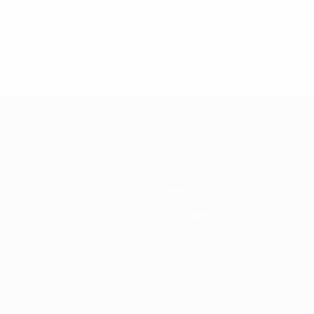
.04.2019
27.03.2019
30.01.2019
27.02.2019
егенды
Легенды
Легенды
Почему
иги
Лиги
Лиги
Кака был
емпионов:
чемпионов:
чемпионов:
легендой
ауль
Дидье
Филиппо
Лиги
Дрогба
Индзаги
чемпионов?
Команды
Новости
История
О турнире
Магазин (клубы)