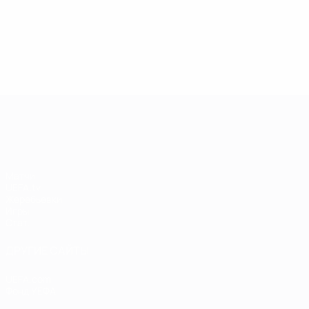
13.05.2019
17.04.2019
03
09.06.2020
Звезды
Легенды
Л
Центурионы
Лиги
Лиги
Л
Лиги
чемпионов:
чемпионов:
ч
чемпионов:
Андрей
Пол Скоулз
Р
Тьерри
Шевченко
Анри
Лига чемпионов УЕФА
Матчи
UEFA.tv
Жеребьевки
Игры
Стат.
ДРУГИЕ САЙТЫ
UEFA.com
Фонд УЕФА