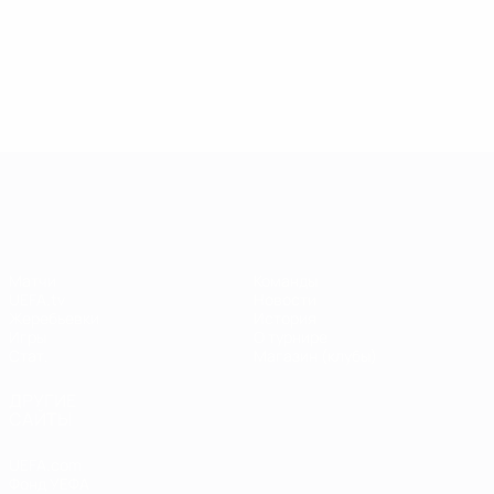
13.05.2019
17.04.2019
03
09.06.2020
Звезды
Легенды
Л
Центурионы
Лиги
Лиги
Л
Лиги
чемпионов:
чемпионов:
ч
чемпионов:
Андрей
Пол Скоулз
Р
Тьерри
Шевченко
Анри
Лига чемпионов УЕФА
Матчи
Команды
UEFA.tv
Новости
Жеребьевки
История
Игры
О турнире
Стат.
Магазин (клубы)
ДРУГИЕ
САЙТЫ
UEFA.com
Фонд УЕФА