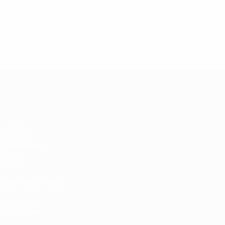
13.05.2019
17.04.2019
03
09.06.2020
Звезды
Легенды
Л
Центурионы
Лиги
Лиги
Л
Лиги
чемпионов:
чемпионов:
ч
чемпионов:
Андрей
Пол Скоулз
Р
Тьерри
Шевченко
Анри
Лига чемпионов УЕФА
Матчи
UEFA.tv
Жеребьевки
Игры
Стат.
ДРУГИЕ САЙТЫ
UEFA.com
Фонд УЕФА