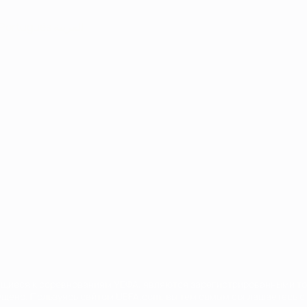
Português
العربية
сящиеся к соревнованиям УЕФА, являются зарегистрированными т
щено. Пользуясь сайтом UEFA.com, вы тем самым соглашаетесь с 