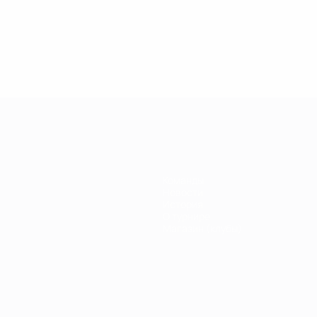
.04.2019
27.03.2019
30.01.2019
27.02.2019
егенды
Легенды
Легенды
Почему
иги
Лиги
Лиги
Кака был
емпионов:
чемпионов:
чемпионов:
легендой
ауль
Дидье
Филиппо
Лиги
Дрогба
Индзаги
чемпионов?
Команды
Новости
История
О турнире
Магазин (клубы)