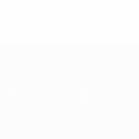
13.05.2019
17.04.2019
03
09.06.2020
Звезды
Легенды
Л
Центурионы
Лиги
Лиги
Л
Лиги
чемпионов:
чемпионов:
ч
чемпионов:
Андрей
Пол Скоулз
Р
Тьерри
Шевченко
Анри
Лига чемпионов УЕФА
Матчи
Команды
UEFA.tv
Новости
Жеребьевки
История
Игры
О турнире
Стат.
Магазин (клубы)
ДРУГИЕ
САЙТЫ
UEFA.com
Фонд УЕФА