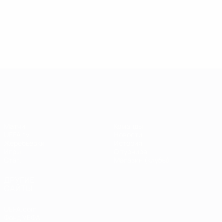
13.05.2019
17.04.2019
03
09.06.2020
Звезды
Легенды
Л
Центурионы
Лиги
Лиги
Л
Лиги
чемпионов:
чемпионов:
ч
чемпионов:
Андрей
Пол Скоулз
Р
Тьерри
Шевченко
Анри
Лига чемпионов УЕФА
Матчи
Команды
UEFA.tv
Новости
Жеребьевки
История
Игры
О турнире
Стат.
Магазин (клубы)
ДРУГИЕ
САЙТЫ
UEFA.com
Фонд УЕФА