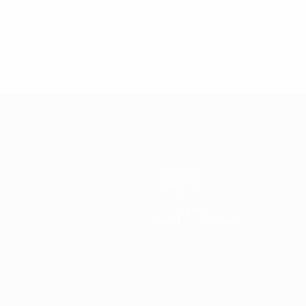
.04.2019
27.03.2019
30.01.2019
27.02.2019
егенды
Легенды
Легенды
Почему
иги
Лиги
Лиги
Кака был
емпионов:
чемпионов:
чемпионов:
легендой
ауль
Дидье
Филиппо
Лиги
Дрогба
Индзаги
чемпионов?
Команды
Новости
История
О турнире
Магазин (клубы)