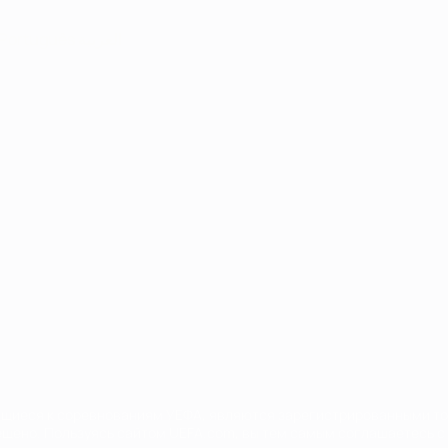
Português
العربية
сящиеся к соревнованиям УЕФА, являются зарегистрированными т
щено. Пользуясь сайтом UEFA.com, вы тем самым соглашаетесь с 