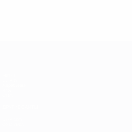
13.05.2019
17.04.2019
03
09.06.2020
Звезды
Легенды
Л
Центурионы
Лиги
Лиги
Л
Лиги
чемпионов:
чемпионов:
ч
чемпионов:
Андрей
Пол Скоулз
Р
Тьерри
Шевченко
Анри
Лига чемпионов УЕФА
Матчи
UEFA.tv
Жеребьевки
Игры
Стат.
ДРУГИЕ САЙТЫ
UEFA.com
Фонд УЕФА