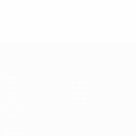
13.05.2019
17.04.2019
03
09.06.2020
Звезды
Легенды
Л
Центурионы
Лиги
Лиги
Л
Лиги
чемпионов:
чемпионов:
ч
чемпионов:
Андрей
Пол Скоулз
Р
Тьерри
Шевченко
Анри
Лига чемпионов УЕФА
Матчи
Команды
UEFA.tv
Новости
Жеребьевки
История
Игры
О турнире
Стат.
Магазин (клубы)
ДРУГИЕ
САЙТЫ
UEFA.com
Фонд УЕФА