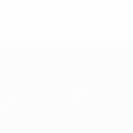
13.05.2019
17.04.2019
03
09.06.2020
Звезды
Легенды
Л
Центурионы
Лиги
Лиги
Л
Лиги
чемпионов:
чемпионов:
ч
чемпионов:
Андрей
Пол Скоулз
Р
Тьерри
Шевченко
Анри
Лига чемпионов УЕФА
Матчи
Команды
UEFA.tv
Новости
Жеребьевки
История
Игры
О турнире
Стат.
Магазин (клубы)
ДРУГИЕ
САЙТЫ
UEFA.com
Фонд УЕФА