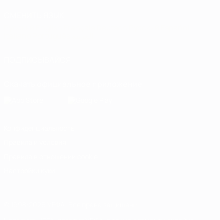
СМЕНИТЬ ЯЗЫК
Русский
English
Français
Deutsch
Русский
Español
Italiano
Português
العربية
ПОДПИСЫВАЙСЯ
Скачать официальное приложение
Конфиденциальность
Правила и условия
Правила в отношении cookie
Настройки куки
© 1998-2026 УЕФА. Все права защищены