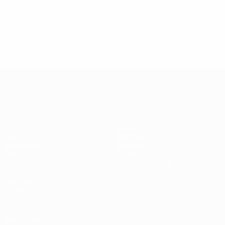
13.05.2019
17.04.2019
03
09.06.2020
Звезды
Легенды
Л
Центурионы
Лиги
Лиги
Л
Лиги
чемпионов:
чемпионов:
ч
чемпионов:
Андрей
Пол Скоулз
Р
Тьерри
Шевченко
Анри
Лига чемпионов УЕФА
Матчи
Команды
UEFA.tv
Новости
Жеребьевки
История
Игры
О турнире
Стат.
Магазин (клубы)
ДРУГИЕ
САЙТЫ
UEFA.com
Фонд УЕФА