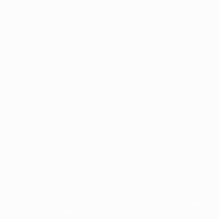
Português
العربية
сящиеся к соревнованиям УЕФА, являются зарегистрированными т
щено. Пользуясь сайтом UEFA.com, вы тем самым соглашаетесь с 