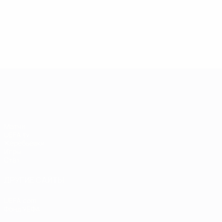
13.05.2019
17.04.2019
03
09.06.2020
Звезды
Легенды
Л
Центурионы
Лиги
Лиги
Л
Лиги
чемпионов:
чемпионов:
ч
чемпионов:
Андрей
Пол Скоулз
Р
Тьерри
Шевченко
Анри
Лига чемпионов УЕФА
Матчи
UEFA.tv
Жеребьевки
Игры
Стат.
ДРУГИЕ САЙТЫ
UEFA.com
Фонд УЕФА