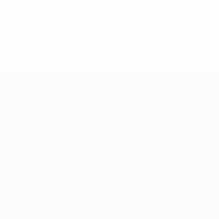
.04.2019
27.03.2019
30.01.2019
27.02.2019
егенды
Легенды
Легенды
Почему
иги
Лиги
Лиги
Кака был
емпионов:
чемпионов:
чемпионов:
легендой
ауль
Дидье
Филиппо
Лиги
Дрогба
Индзаги
чемпионов?
Команды
Новости
История
О турнире
Магазин (клубы)