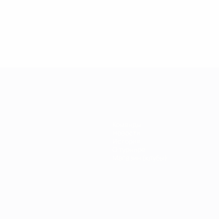
.04.2019
27.03.2019
30.01.2019
27.02.2019
егенды
Легенды
Легенды
Почему
иги
Лиги
Лиги
Кака был
емпионов:
чемпионов:
чемпионов:
легендой
ауль
Дидье
Филиппо
Лиги
Дрогба
Индзаги
чемпионов?
Команды
Новости
История
О турнире
Магазин (клубы)