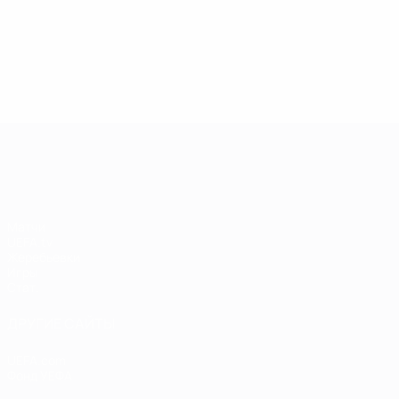
13.05.2019
17.04.2019
03
09.06.2020
Звезды
Легенды
Л
Центурионы
Лиги
Лиги
Л
Лиги
чемпионов:
чемпионов:
ч
чемпионов:
Андрей
Пол Скоулз
Р
Тьерри
Шевченко
Анри
Лига чемпионов УЕФА
Матчи
UEFA.tv
Жеребьевки
Игры
Стат.
ДРУГИЕ САЙТЫ
UEFA.com
Фонд УЕФА