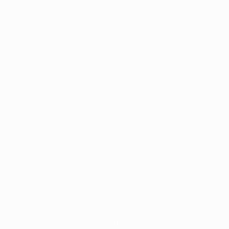
Português
العربية
сящиеся к соревнованиям УЕФА, являются зарегистрированными т
щено. Пользуясь сайтом UEFA.com, вы тем самым соглашаетесь с 