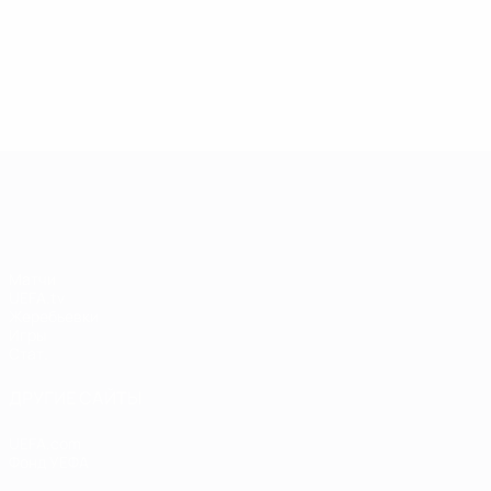
13.05.2019
17.04.2019
03
09.06.2020
Звезды
Легенды
Л
Центурионы
Лиги
Лиги
Л
Лиги
чемпионов:
чемпионов:
ч
чемпионов:
Андрей
Пол Скоулз
Р
Тьерри
Шевченко
Анри
Лига чемпионов УЕФА
Матчи
UEFA.tv
Жеребьевки
Игры
Стат.
ДРУГИЕ САЙТЫ
UEFA.com
Фонд УЕФА