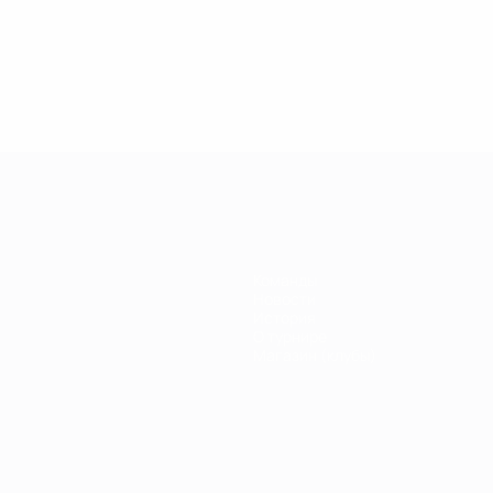
.04.2019
27.03.2019
30.01.2019
27.02.2019
егенды
Легенды
Легенды
Почему
иги
Лиги
Лиги
Кака был
емпионов:
чемпионов:
чемпионов:
легендой
ауль
Дидье
Филиппо
Лиги
Дрогба
Индзаги
чемпионов?
Команды
Новости
История
О турнире
Магазин (клубы)