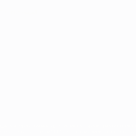
Português
العربية
сящиеся к соревнованиям УЕФА, являются зарегистрированными т
щено. Пользуясь сайтом UEFA.com, вы тем самым соглашаетесь с 