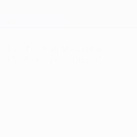
Skip
to
main
Лига чемпионов. Официальное
Скачать
content
Результаты live и Fantasy
Лига чемпионов УЕФА
Конте: "Начинаем в
статусе аутсайдера"
понедельник, 19 февраля 2018 г.
| Дэниэл Такер из
Лондона
Перед первым поединком 1/8 финала
Лиги чемпионов УЕФА с "Барселоной"
наставник "Челси" Антонио Конте заявил,
что его команда начинает в статусе
аутсайдера.