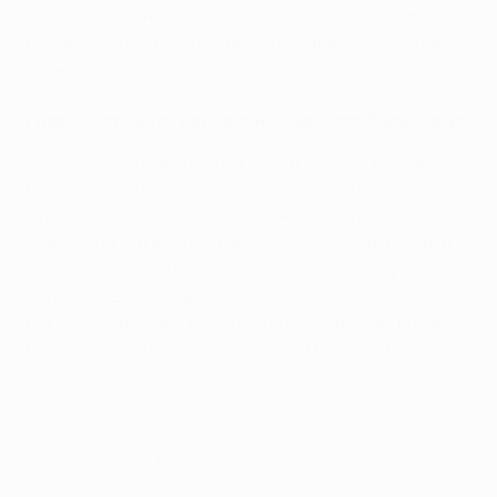
обороняться, не терять голову. Ну а мы с мячом
будем делать то, что умеем, что нарабатывали на
тренировках.
Главный тренер "Барселоны" Эрнесто Вальверде:
У "Челси" есть ярковыраженный стиль игры, как у
большинства английских команд. Надо понимать,
что мы встречаемся с чемпионом Англии. Будет
тяжело, но это важный матч, ведь мы хотим пройти
дальше. История имеет значение, но на игру особого
влияния не оказывает. Здорово, что имеет место
некое соперничество, которое подогревает интерес,
но для нас это просто очередной матч Лиги
чемпионов.
© 1998-2026 UEFA. All rights reserved.
Обновлено: среда, 27 ноября 2019 г.