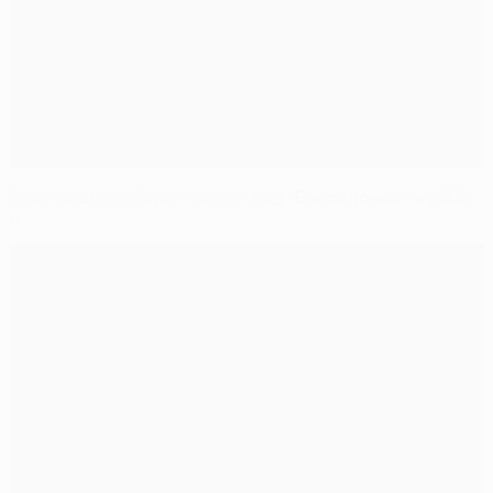
Стоп-кадр: победа "Челси" над "Барселоной" в 2005-
м