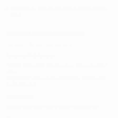
Дозаявлены: Хосе Арнаис, Давид Костас, Йерри
Мина
СДЕЛАЙ ЗАМЕНЫ В FANTASY FOOTBALL
Паулиньо - о беседе с Месси на поле
Лучшие в #UCLfantasy
"Челси"
: Эден Азар, полузащитник (36 очков, €10,7
млн)
"Барселона"
: Марк-Андре тер Стеген, вратарь (29
очков, €6 млн)
Где смотреть
Список партнеров УЕФА в сфере телевещания
.