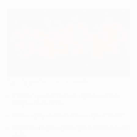
Конте: "Начинаем в статусе аутсайдера"
©Getty Images
У "Челси" лучше статистика в прошлых матчах
соперников: В4 Н5 П3
Месси ни разу не забил в восьми играх с "Челси"
Фабрегас и Педро сыграют против своего бывшего
клуба