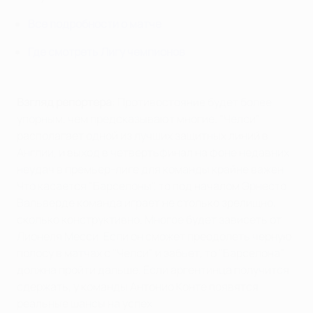
Все подробности о матче
Где смотреть Лигу чемпионов
Взгляд репортера
: Противостояние будет более
упорным, чем предсказывают многие. "Челси"
располагает одной из лучших защитных линий в
Англии, и выход в четвертьфинал на фоне недавних
неудач в премьер-лиге для команды крайне важен.
Что касается "Барселоны", то под началом Эрнесто
Вальверде команда играет не столько зрелищно,
сколько конструктивно. Многое будет зависеть от
Лионеля Месси. Если он сможет преодолеть черную
полосу в матчах с "Челси" и забьет, то "Барселона"
должна пройти дальше. Если аргентинца получится
сдержать, у команды Антонио Конте появятся
реальные шансы на успех.