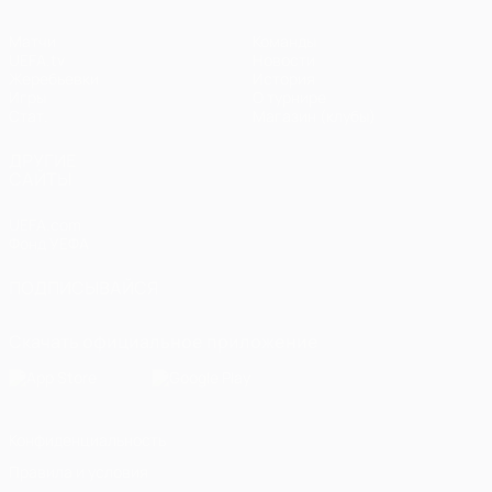
Матчи
Команды
UEFA.tv
Новости
Жеребьевки
История
Игры
О турнире
Стат.
Магазин (клубы)
ДРУГИЕ
САЙТЫ
UEFA.com
Фонд УЕФА
ПОДПИСЫВАЙСЯ
Скачать официальное приложение
Конфиденциальность
Правила и условия