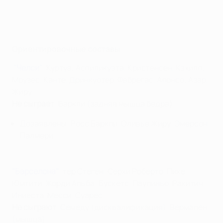
Ориентировочные составы
"Челси"
: Куртуа; Аспиликуэта, Кристенсен, Кэхилл;
Моузес, Канте, Дринкуотер, Фабрегас, Алонсо; Азар,
Жиру
Не сыграет
: Баркли (задняя мышца бедра)
Дозаявлены: Росс Баркли, Оливье Жиру, Эмерсон
Палмери
"Барселона"
: тер Стеген; Серхи Роберто, Пике,
Юмтити, Жорди Альба; Бускетс, Паулиньо, Ракитич;
Иниеста, Месси, Суарес
Не сыграют
: Семеду (дисквалификация), Вермален
(мышца)