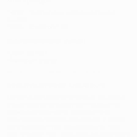
Матчи в выходные
"Челси"
- "Вест Бромвич" 4:0 (Кубок Англии, 1/8
финала)
"Эйбар" -
"Барселона"
- 0:2
Последние матчи (все турниры)
"Челси"
: ВВППВП
"Барселона"
: ВНВНВВ
10 отличных голов в 1/8 финала Лиги чемпионов
Главный тренер "Челси" Антонио Конте:
Мы начнем матч в статусе аутсайдера. Мы должны
стремиться играть в свой футбол. Нам известны
характерные особенности "Барселоны". Она
пытается владеть мячом, доминировать. В каждом
матче она создает уйму голевых моментов. Надо
быть готовыми к тому, чтобы играть без мяча, плотно