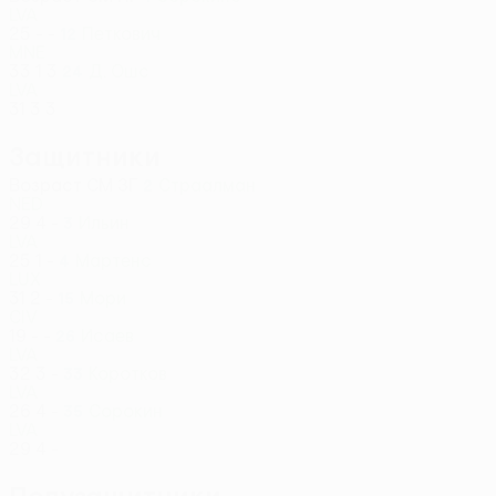
LVA
25
-
-
Петкович
12
MNE
33
1
3
Д. Ошс
24
LVA
31
3
3
Защитники
Возраст
СМ
ЗГ
Страалман
2
NED
29
4
-
Ильин
3
LVA
25
1
-
Мартенс
4
LUX
31
2
-
Мори
15
CIV
19
-
-
Исаев
26
LVA
32
3
-
Коротков
33
LVA
26
4
-
Сорокин
35
LVA
29
4
-