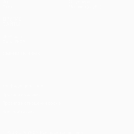
Игры
О турнире
Стат.
Магазин (клубы)
ДРУГИЕ
САЙТЫ
UEFA.com
Фонд УЕФА
СМЕНИТЬ ЯЗЫК
Русский
English
Français
Deutsch
Русский
Español
Italiano
Português
Конфиденциальность
Правила и условия
Правила в отношении cookie
Настройки куки
© 1998-2026 УЕФА. Все права защищены