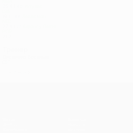
NGA
25
4
1
Унтулис
40
LVA
19
1
-
Лейдсман
44
NED
27
4
1
Афонсу Лейте
77
POR
21
2
-
Тренер
Владимир Васильев
EST
*
Список Б
Лига конференций УЕФА
Матчи
Команды
UEFA.tv
Новости
Жеребьевки
История