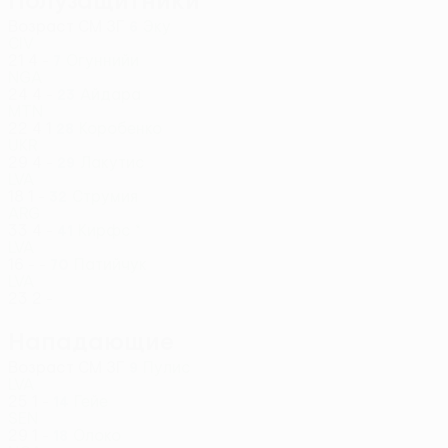
Полузащитники
Возраст
СМ
ЗГ
Эку
6
CIV
21
4
-
Огуннийи
7
NGA
24
4
-
Айдара
23
MTN
22
4
1
Коробенко
28
UKR
29
4
-
Лакутис
29
LVA
18
1
-
Струмия
32
ARG
33
4
-
Кирфс *
41
LVA
16
-
-
Патийчук
70
LVA
23
2
-
Нападающие
Возраст
СМ
ЗГ
Пулис
9
LVA
25
1
-
Гейе
14
SEN
29
1
-
Олоко
18