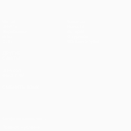
Матчи
Команды
UEFA.tv
Новости
Жеребьевки
История
Игры
О турнире
Стат.
Магазин (клубы)
ДРУГИЕ
САЙТЫ
UEFA.com
Фонд УЕФА
СМЕНИТЬ ЯЗЫК
Русский
English
Français
Deutsch
Русский
Español
Italiano
Português
Конфиденциальность
Правила и условия