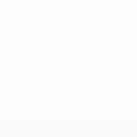
Главное
8
4
Голы
Пропущенные голы
4 ср. за матч
2 ср. за матч
8
1
Желтые карточки
Красные карточки
4 ср. за матч
0,5 ср. за матч
Вся статистика
Состав
Абнер
Анкра
Ауани
Бадамоси
Вассом
Га
Защитник
Полузащитник
Полузащитник
Нападающий
Защитник
Пол
Лига конференций УЕФА