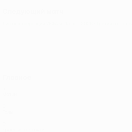
Следующий матч
Лига конференций УЕФА
чт 13 авг. 2026
· Третий отборо
Главное
3
Матчи
0
Голы
0
Красные карточки