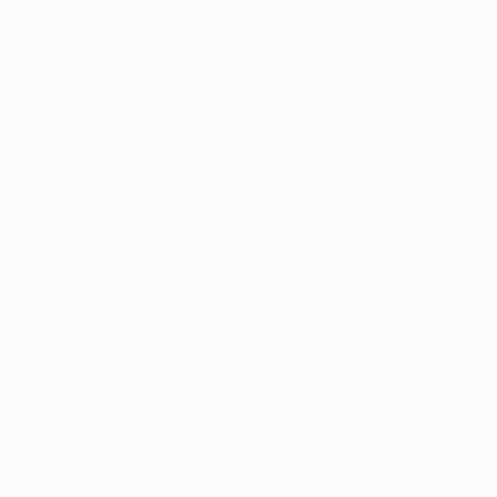
Матчи
UEFA.tv
Жеребьевки
Игры
Стат.
ДРУГИЕ САЙТЫ
UEFA.com
Фонд УЕФА
СМЕНИТЬ ЯЗЫК
Русский
English
Français
Deutsch
Русский
Español
Itali
Конфиденциальность
Правила и условия
Правила в отношении cookie
Настройки куки