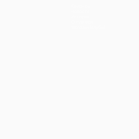
Команды
Новости
История
О турнире
Магазин (клубы)
ano
Português