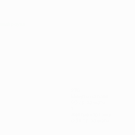
чный раунд
270
Минуты на поле
90 ср. за матч
1
Желтые карточки
0,34 ср. за матч