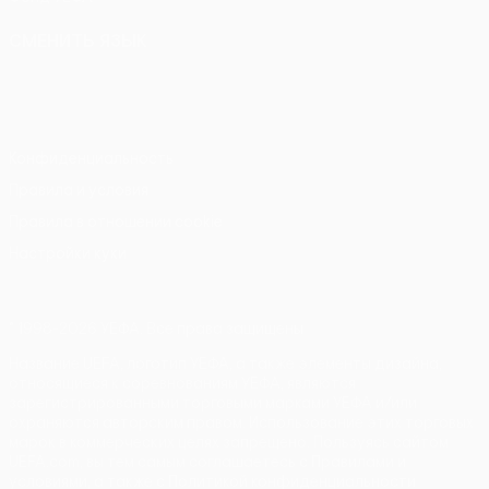
СМЕНИТЬ ЯЗЫК
Русский
English
Français
Deutsch
Русский
Español
Italiano
Português
Конфиденциальность
Правила и условия
Правила в отношении cookie
Настройки куки
© 1998-2026 УЕФА. Все права защищены
Название UEFA, логотип УЕФА, а также элементы дизайна,
относящиеся к соревнованиям УЕФА, являются
зарегистрированными торговыми марками УЕФА и/или
охраняются авторским правом. Использование этих торговых
марок в коммерческих целях запрещено. Пользуясь сайтом
UEFA.com, вы тем самым соглашаетесь с Правилами и
условиями, а также с Политикой конфиденциальности