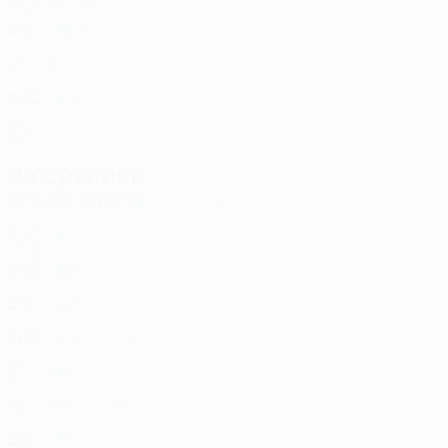
BRA
23
-
-
Кралович *
30
SVK
18
-
-
Ивачич
31
SVN
32
2
-
Немет
90
SVK
22
-
-
Защитники
Возраст
СМ
ЗГ
Юклеред
18
NOR
32
2
-
Капанадзе
22
GEO
24
2
-
Тронтель
23
SVN
26
-
-
Блажек
26
SVK
28
2
-
Качараба
33
UKR
31
-
-
Майер
48
SVK
19
-
-
Риан Модесто
49
BRA
23
-
-
Неманич
81