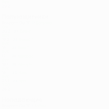
SVN
29
2
-
Полузащитники
Возраст
СМ
ЗГ
Батьоно
17
CIV
20
2
-
Дионг
27
SEN
19
2
-
Фехер *
34
SVK
18
-
-
Беке *
35
SVK
17
-
-
Удварос
36
SVK
18
1
-
Йенчуш
38
SVK
18
-
-
Чока
40
SVK
23
1
-
Уро
44
TGO
26
2
-
Нападающие
Возраст
СМ
ЗГ
Кабич
7