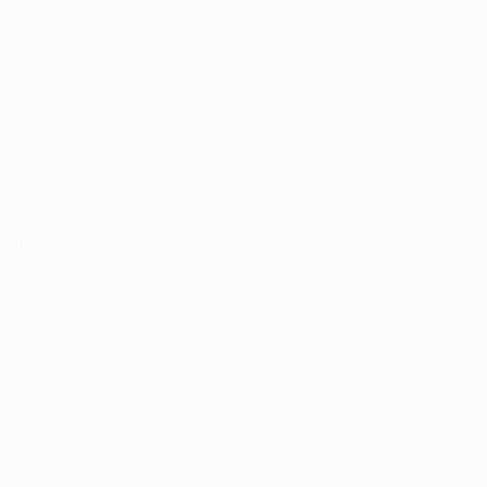
SRB
22
2
-
Рамадан
10
SYR
25
2
2
Гуэй
11
SEN
21
2
1
Силла
19
SEN
23
2
-
Гагуа
29
GEO
24
2
1
Owusu
30
GHA
20
-
-
Жига *
32
SVK
20
-
-
Лабо
39
SVK
18
-
-
Запражны *
42
SVK
18
-
-
Брнула *
43
SVK
19
-
-
Монаган *
45
SVK
19
-
-
Труса
46
SVK
25
2
-
Шаркози *
47
SVK
19
-
-