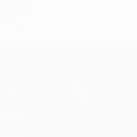
Тренер
Роберт Клаус
GER
*
Список Б
Лига конференций УЕФА
Матчи
Команды
UEFA.tv
Новости
Жеребьевки
История
Игры
О турнире
Стат.
Магазин (клубы)
ДРУГИЕ
САЙТЫ
UEFA.com
Фонд УЕФА