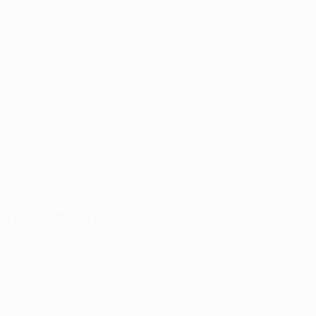
HUN
33
3
-
М. Хофманн
28
AUT
32
1
-
Кушнир
29
HUN
26
1
-
Асталош *
30
HUN
17
-
-
Херманн *
40
HUN
16
-
-
Кульбачук
49
UKR
21
-
-
Келлер
72
HUN
23
2
-
Да Коста
96
FRA
30
-
-
Полузащитники
Возраст
СМ
ЗГ
Бошкович
6
CRO
24
3
-
Мюртай
8
HUN
18
-
-
Джуджак
10
HUN
39
3
-
Сампер
16