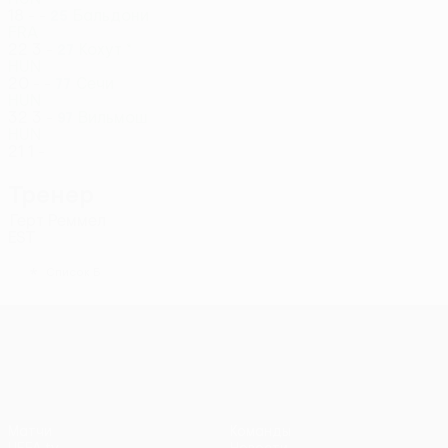
18
-
-
Бальдони
25
FRA
22
3
-
Кохут *
27
HUN
20
-
-
Сечи
77
HUN
32
3
-
Вильмош
97
HUN
21
1
-
Тренер
Герт Реммел
EST
*
Список Б
Лига конференций УЕФА
Матчи
Команды
UEFA.tv
Новости