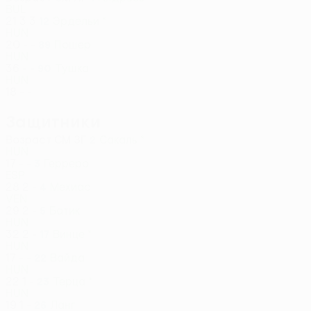
BUL
21
3
3
Эрдельи *
12
HUN
20
-
-
Пошер
89
HUN
36
-
-
Тушка
90
HUN
18
-
-
Защитники
Возраст
СМ
ЗГ
Сакаль *
2
HUN
17
-
-
Герреро
3
ESP
28
2
-
Мехиас
4
VEN
29
2
-
Батик
5
HUN
32
2
-
Винце *
17
HUN
17
-
-
Вайда
22
HUN
22
1
-
Терца *
23
HUN
19
1
-
Ланг
26