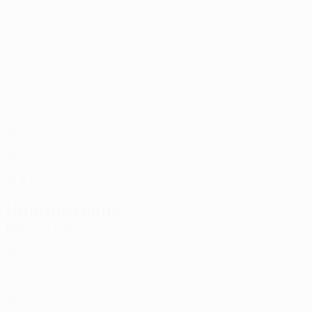
ESP
31
1
-
Кочиш
19
HUN
24
2
-
Мачо
20
HUN
20
1
-
Фаркаш
33
HUN
23
-
-
Кишш *
44
HUN
17
-
-
Патаи *
75
HUN
19
1
-
Шаин *
78
HUN
20
3
-
Цибла *
99
HUN
21
3
1
Нападающие
Возраст
СМ
ЗГ
Сендреи
11
HUN
23
3
-
Кайе
18
NGA
20
1
-
Регеньеи *
21
HUN
19
-
-
Эгри *
24
HUN