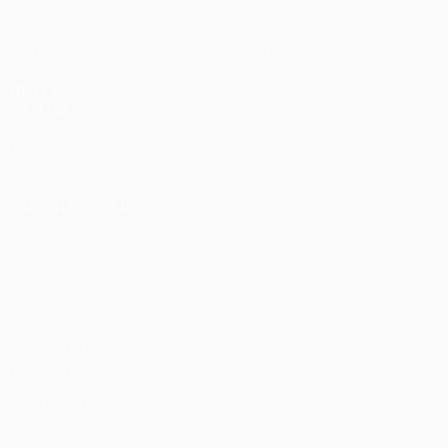
Жеребьевки
История
Игры
О турнире
Стат.
Магазин (клубы)
ДРУГИЕ
САЙТЫ
UEFA.com
Фонд УЕФА
СМЕНИТЬ ЯЗЫК
Русский
English
Français
Deutsch
Русский
Español
Italiano
Português
Конфиденциальность
Правила и условия
Правила в отношении cookie
Настройки куки