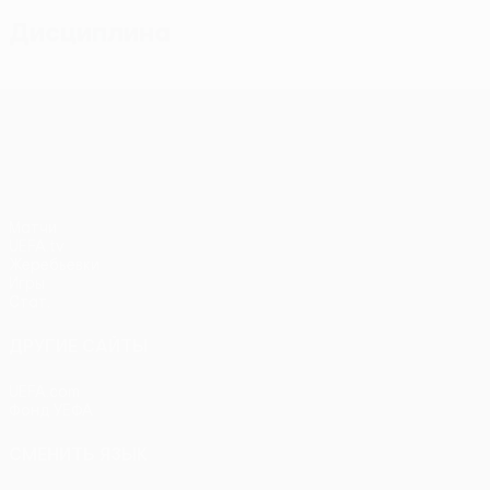
Дисциплина
Лига конференций УЕФА
Матчи
UEFA.tv
Жеребьевки
Игры
Стат.
ДРУГИЕ САЙТЫ
UEFA.com
Фонд УЕФА
СМЕНИТЬ ЯЗЫК
Русский
English
Français
Deutsch
Русский
Español
Itali