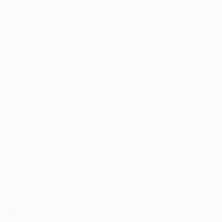
Голы
0,34 ср. за матч
5
Желтые карточки
1,67 ср. за матч
Атака
Передачи
Оборона
Вратари