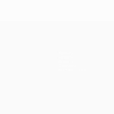
Команды
Новости
История
О турнире
Магазин (клубы)
ano
Português