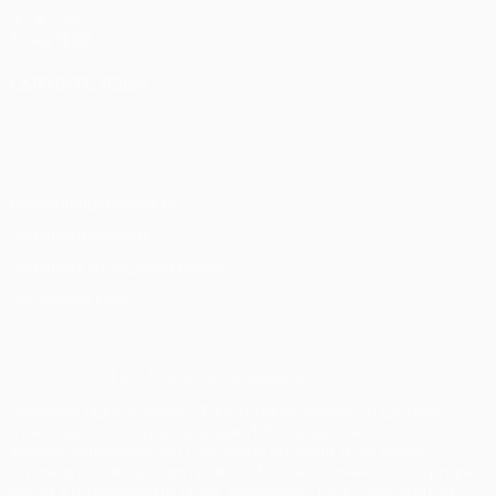
UEFA.com
Фонд УЕФА
СМЕНИТЬ ЯЗЫК
Русский
English
Français
Deutsch
Русский
Español
Italiano
Português
Конфиденциальность
Правила и условия
Правила в отношении cookie
Настройки куки
© 1998-2026 УЕФА. Все права защищены
Название UEFA, логотип УЕФА, а также элементы дизайна,
относящиеся к соревнованиям УЕФА, являются
зарегистрированными торговыми марками УЕФА и/или
охраняются авторским правом. Использование этих торговых
марок в коммерческих целях запрещено. Пользуясь сайтом