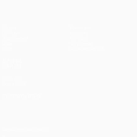
Матчи
Команды
UEFA.tv
Новости
Жеребьевки
История
Игры
О турнире
Стат.
Магазин (клубы)
ДРУГИЕ
САЙТЫ
UEFA.com
Фонд УЕФА
СМЕНИТЬ ЯЗЫК
Русский
English
Français
Deutsch
Русский
Español
Italiano
Português
Конфиденциальность