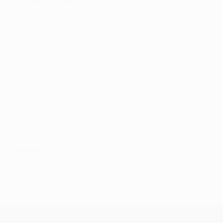
Возраст
СМ
ЗГ
Корине
7
ISR
23
-
-
Боатенг
9
GHA
30
3
2
Ториэль
11
ISR
25
3
1
Бускила
27
ISR
21
2
-
Даппа
44
ISR
18
3
-
Альтман
51
ISR
32
3
1
Леви *
77
ISR
17
-
-
Тренер
Эльянив Барда
ISR
*
Список Б
Лига конференций УЕФА