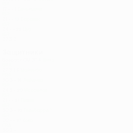
ISR
17
-
-
Беньямини
1
ISR
21
-
-
Баранес
13
ISR
24
-
-
Цур
22
ISR
27
3
2
Защитники
Возраст
СМ
ЗГ
Шико
4
BRA
27
3
1
Майембо
5
FRA
30
3
-
Лейднер
16
ISR
24
3
-
Исраэлов
20
ISR
21
-
-
Пивен
21
ISR
30
3
-
Гельбаррд *
92
ISR
20
-
-
Коко
97
FRA
30
3
-