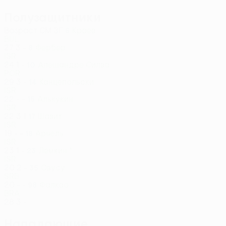
Полузащитники
Возраст
СМ
ЗГ
Краев
6
BUL
27
3
-
Фербер
8
ISR
24
1
-
Алешандре Силва
10
POR
29
3
-
Канцепольски
14
ISR
22
-
-
Алькукин
15
ISR
22
3
1
Шавит
17
ISR
19
-
-
Арчель
18
ISR
23
1
-
Лемкин *
23
ISR
20
2
-
Овусу
35
SRB
20
-
-
Фалкао
98
BRA
28
3
-
Нападающие