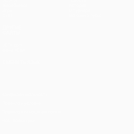
UEFA.tv
Новости
Жеребьевки
История
Игры
О турнире
Стат.
Магазин (клубы)
ДРУГИЕ
САЙТЫ
UEFA.com
Фонд УЕФА
СМЕНИТЬ ЯЗЫК
Русский
English
Français
Deutsch
Русский
Español
Italiano
Português
Конфиденциальность
Правила и условия
Правила в отношении cookie
Настройки куки