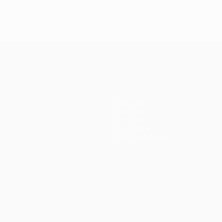
Команды
Новости
История
О турнире
Магазин (клубы)
ano
Português