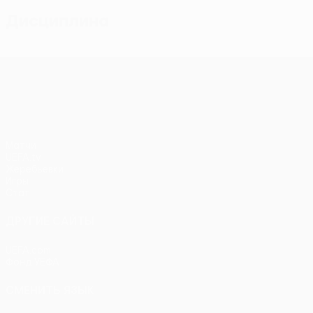
Дисциплина
Лига конференций УЕФА
Матчи
UEFA.tv
Жеребьевки
Игры
Стат.
ДРУГИЕ САЙТЫ
UEFA.com
Фонд УЕФА
СМЕНИТЬ ЯЗЫК
Русский
English
Français
Deutsch
Русский
Español
Itali