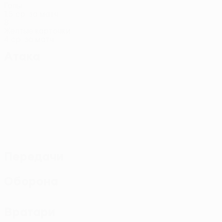
Голы
1,5 ср. за матч
8
Желтые карточки
4 ср. за матч
Атака
Передачи
Оборона
Вратари